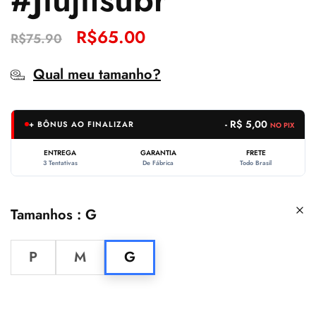
R$
65.00
R$
75.90
Qual meu tamanho?
- R$ 5,00
+ BÔNUS AO FINALIZAR
NO PIX
ENTREGA
GARANTIA
FRETE
3 Tentativas
De Fábrica
Todo Brasil
Tamanhos
G
P
M
G