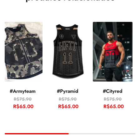
#Armyteam
#Pyramid
#Cityred
R$
75.90
R$
75.90
R$
75.90
R$
65.00
R$
65.00
R$
65.00