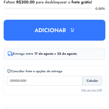
Faltam
R$
200.00
para desbloquear o
frete grátis!
0.00%
ADICIONAR
A
Entrega entre
17 de agosto
e
25 de agosto
l
t
e
Consultar frete e opções de entrega
r
Calcular
n
a
Não sei meu CEP
t
i