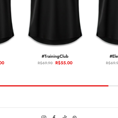
#TrainingClub
#El
00
R$
55.00
R$
69.90
R$
69.