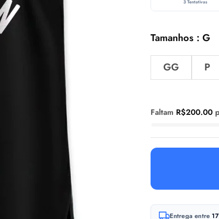
3 Tentativas
Tamanhos
G
GG
P
Faltam
R$
200.00
p
A
Entrega entre
17
l