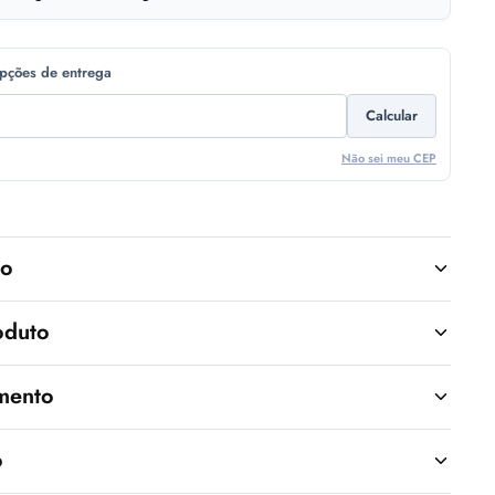
opções de entrega
Calcular
Não sei meu CEP
to
oduto
mento
o