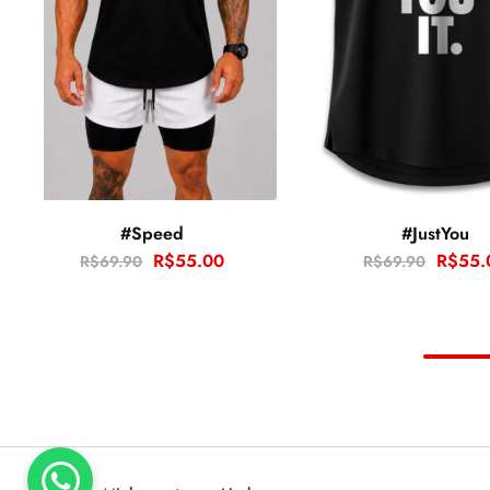
#Speed
#JustYou
R$
55.00
R$
55.
R$
69.90
R$
69.90