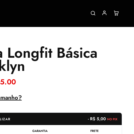
 Longfit Básica
klyn
5.00
amanho?
- R$ 5,00
LIZAR
NO PIX
GARANTIA
FRETE