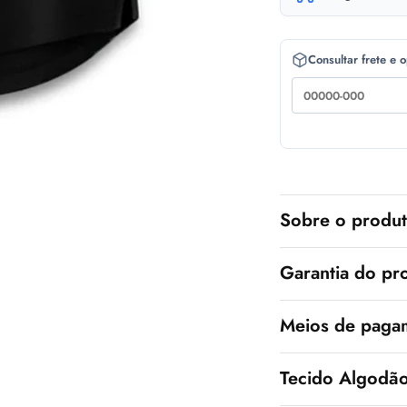
t
e
Consultar frete e 
r
n
a
t
i
v
Sobre o produ
e
:
Garantia do pr
Meios de paga
Tecido Algodã