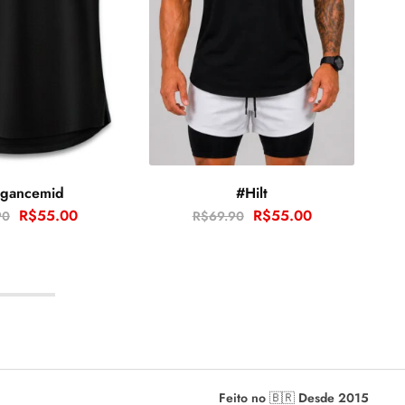
egancemid
#Hilt
R$
55.00
R$
55.00
90
R$
69.90
Feito no 🇧🇷 Desde 2015