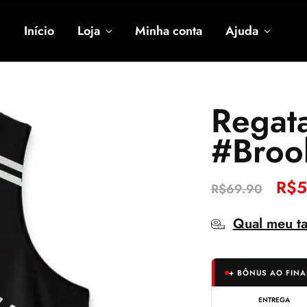
Início
Loja
Minha conta
Ajuda
Regata
#Broo
R$
5
R$
69.90
Qual meu t
+ BÔNUS AO FINA
ENTREGA