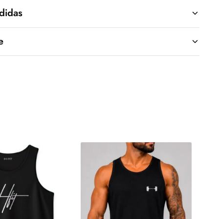
didas
e