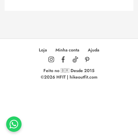
r
n
a
t
i
v
Loja
Minha conta
Ajuda
e
:
Feito no 🇧🇷 Desde 2015
©2026 HFIT | hikeoutfit.com