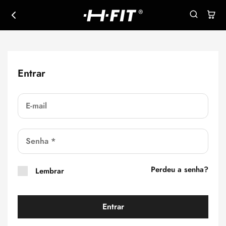
HFIT
Regatas
|
casuais
hikeoutfit.com
e
esportivas
Entrar
A
Perdeu a senha?
Lembrar
l
t
Entrar
e