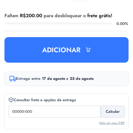
Faltam
R$
200.00
para desbloquear o
frete grátis!
0.00%
ADICIONAR
A
Entrega entre
17 de agosto
e
25 de agosto
l
t
e
Consultar frete e opções de entrega
r
Calcular
n
a
Não sei meu CEP