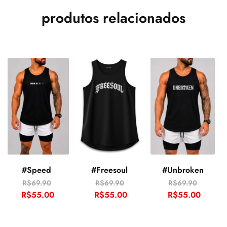
produtos relacionados
#Speed
#Freesoul
#Unbroken
R$
69.90
R$
69.90
R$
69.90
R$
55.00
R$
55.00
R$
55.00