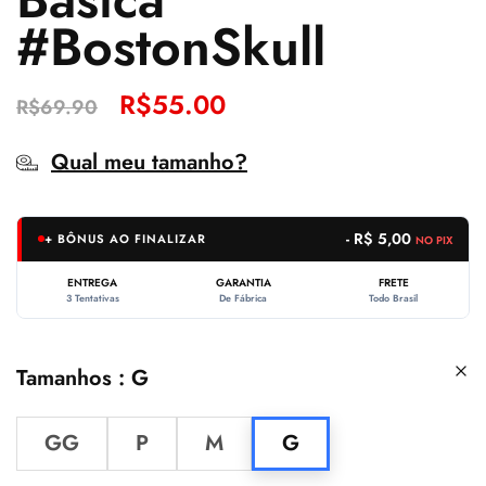
#BostonSkull
R$
55.00
R$
69.90
Qual meu tamanho?
- R$ 5,00
+ BÔNUS AO FINALIZAR
NO PIX
ENTREGA
GARANTIA
FRETE
3 Tentativas
De Fábrica
Todo Brasil
Tamanhos
G
GG
P
M
G