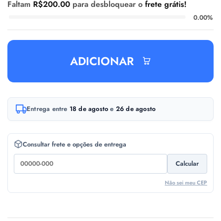
Faltam
R$
200.00
para desbloquear o
frete grátis!
0.00%
ADICIONAR
A
Entrega entre
18 de agosto
e
26 de agosto
l
t
e
Consultar frete e opções de entrega
r
Calcular
n
a
Não sei meu CEP
t
i