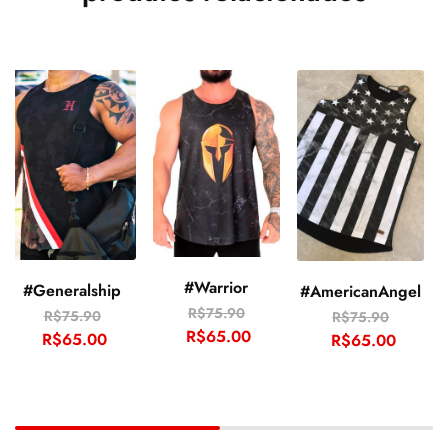
#Warrior
#Generalship
#AmericanAngel
R$
75.90
R$
75.90
R$
75.90
R$
65.00
R$
65.00
R$
65.00