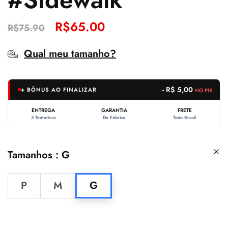
R$
65.00
R$
75.90
Qual meu tamanho?
- R$ 5,00
+ BÔNUS AO FINALIZAR
NO PIX
ENTREGA
GARANTIA
FRETE
3 Tentativas
De Fábrica
Todo Brasil
Tamanhos
G
P
M
G