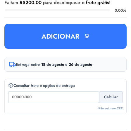
Faltam
R$
200.00
para desbloquear o
frete grátis!
0.00%
ADICIONAR
A
Entrega entre
18 de agosto
e
26 de agosto
l
t
e
Consultar frete e opções de entrega
r
Calcular
n
a
Não sei meu CEP
t
i