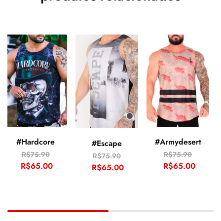
#Armydesert
#Hardcore
#Escape
R$
75.90
R$
75.90
R$
75.90
R$
65.00
R$
65.00
R$
65.00