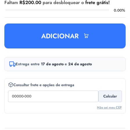
Faltam
R$
200.00
para desbloquear o
frete grátis!
0.00%
ADICIONAR
A
Entrega entre
17 de agosto
e
24 de agosto
l
t
e
Consultar frete e opções de entrega
r
Calcular
n
a
Não sei meu CEP
t
i