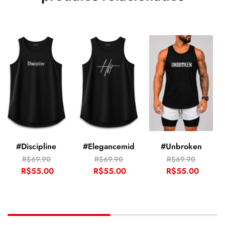
#Discipline
#Elegancemid
#Unbroken
R$
69.90
R$
69.90
R$
69.90
R$
55.00
R$
55.00
R$
55.00