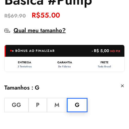
R$
55.00
R$
69.90
Qual meu tamanho?
- R$ 5,00
+ BÔNUS AO FINALIZAR
NO PIX
ENTREGA
GARANTIA
FRETE
3 Tentativas
De Fábrica
Todo Brasil
Tamanhos
G
GG
P
M
G