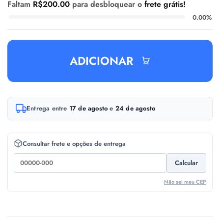
Faltam
R$
200.00
para desbloquear o
frete grátis!
0.00%
ADICIONAR
A
Entrega entre
17 de agosto
e
24 de agosto
l
t
e
Consultar frete e opções de entrega
r
Calcular
n
a
Não sei meu CEP
t
i