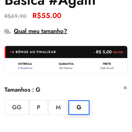
R$
55.00
R$
69.90
Qual meu tamanho?
- R$ 5,00
+ BÔNUS AO FINALIZAR
NO PIX
ENTREGA
GARANTIA
FRETE
3 Tentativas
De Fábrica
Todo Brasil
Tamanhos
G
GG
P
M
G