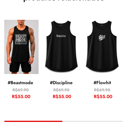
#Beastmode
#Discipline
#Flowhit
R$
69.90
R$
69.90
R$
69.90
R$
55.00
R$
55.00
R$
55.00