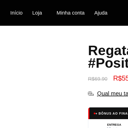
Início
Loja
Minha conta
Ajuda
Regat
#Posi
R$
5
R$
69.90
Qual meu t
+ BÔNUS AO FINA
ENTREGA