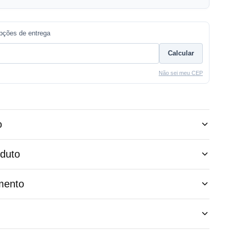
opções de entrega
Calcular
Não sei meu CEP
o
oduto
mento