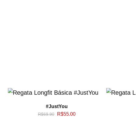
#JustYou
R$
55.00
R$
69.90