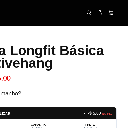
a Longfit Básica
tivehang
5.00
amanho?
- R$ 5,00
LIZAR
NO PIX
GARANTIA
FRETE