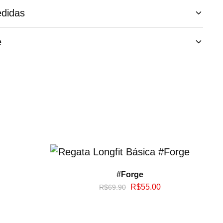
didas
e
#Forge
R$
55.00
R$
69.90