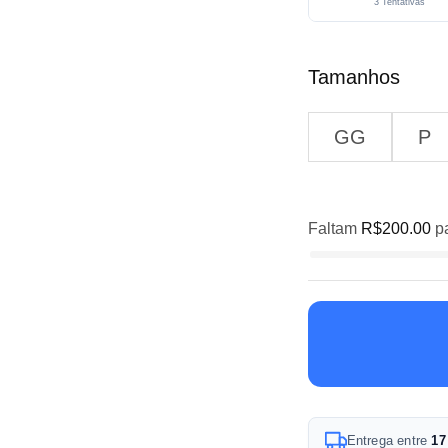
3 Tentativas
Tamanhos
GG
P
Faltam
R$
200.00
pa
A
Entrega entre
17
l