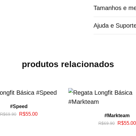
Tamanhos e me
Ajuda e Suport
produtos relacionados
#Speed
R$
55.00
R$
69.90
#Markteam
R$
55.00
R$
69.90