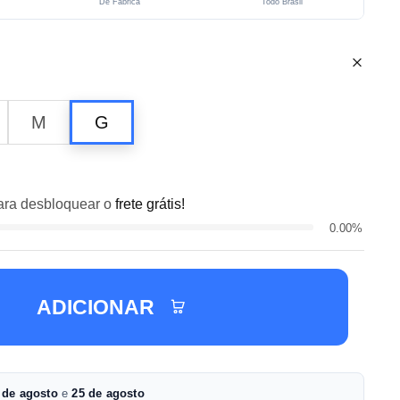
De Fábrica
Todo Brasil
M
G
ra desbloquear o
frete grátis!
0.00%
ADICIONAR
 de agosto
e
25 de agosto