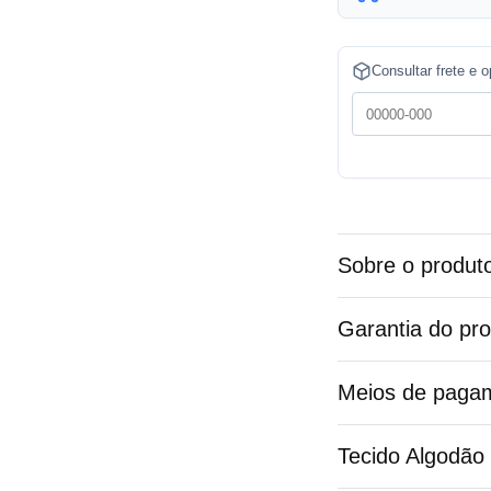
t
e
Consultar frete e 
r
n
a
t
i
v
Sobre o produt
e
:
Garantia do pr
Meios de paga
Tecido Algodão