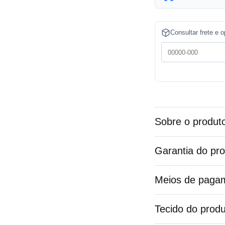
t
e
Consultar frete e 
r
n
a
t
i
v
Sobre o produt
e
:
Garantia do pr
Meios de paga
Tecido do produ