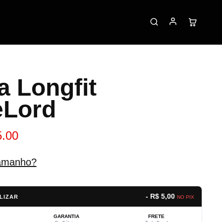
a Longfit
eLord
5.00
amanho?
- R$ 5,00
LIZAR
NO PIX
GARANTIA
FRETE