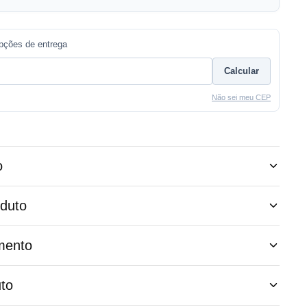
opções de entrega
Calcular
Não sei meu CEP
o
oduto
mento
to