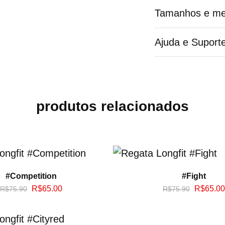
Tamanhos e me
Ajuda e Suport
produtos relacionados
#Competition
#Fight
R$
65.00
R$
65.00
R$
75.90
R$
75.90