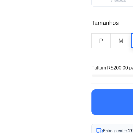
3 Tentativas
Tamanhos
P
M
Faltam
R$
200.00
pa
A
Entrega entre
17
l