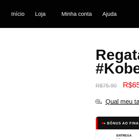
Início
Loja
Minha conta
Ajuda
Regat
#Kob
R$
6
R$
75.90
Qual meu t
+ BÔNUS AO FINA
ENTREGA