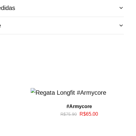
didas
e
#Armycore
R$
65.00
R$
75.90