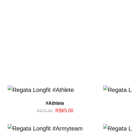
#Athlete
R$
65.00
R$
75.90