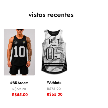
vistos recentes
#Athlete
#BRAteam
R$
75.90
R$
69.90
R$
65.00
R$
55.00