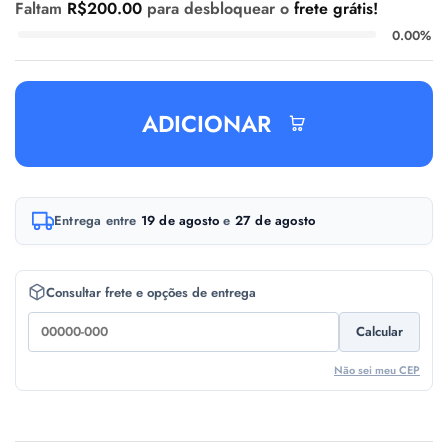
Faltam
R$
200.00
para desbloquear o
frete grátis!
0.00%
ADICIONAR
A
Entrega entre
19 de agosto
e
27 de agosto
l
t
e
Consultar frete e opções de entrega
r
Calcular
n
a
Não sei meu CEP
t
i