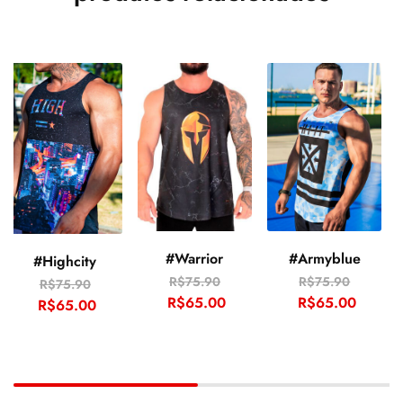
#Warrior
#Armyblue
#Highcity
R$
75.90
R$
75.90
R$
75.90
R$
65.00
R$
65.00
R$
65.00