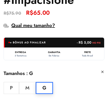
R$
65.00
R$
75.90
Qual meu tamanho?
- R$ 5,00
+ BÔNUS AO FINALIZAR
NO PIX
ENTREGA
GARANTIA
FRETE
3 Tentativas
De Fábrica
Todo Brasil
Tamanhos
G
P
M
G