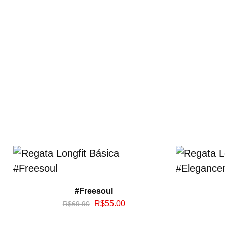
#Freesoul
R$
55.00
R$
69.90