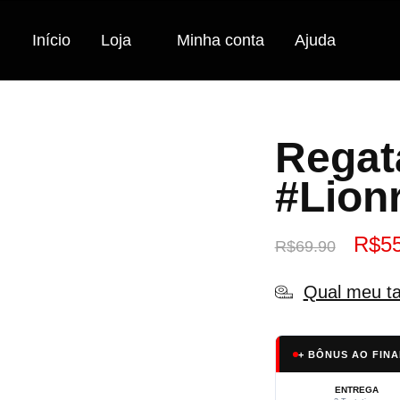
Início
Loja
Minha conta
Ajuda
Regat
#Lion
R$
5
R$
69.90
Qual meu t
+ BÔNUS AO FINA
ENTREGA