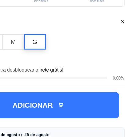
De Fábrica
Todo Brasil
M
G
ra desbloquear o
frete grátis!
0.00%
ADICIONAR
 de agosto
e
25 de agosto