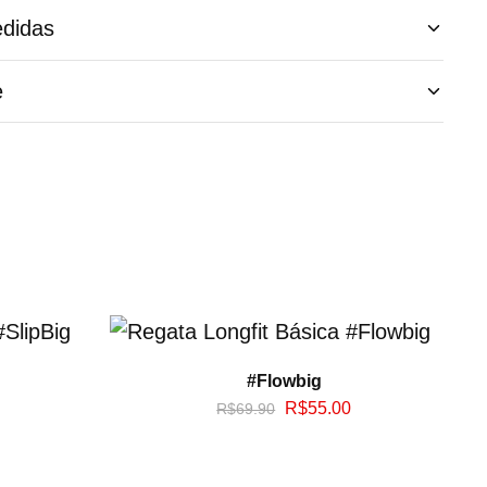
didas
e
#Flowbig
R$
55.00
R$
69.90