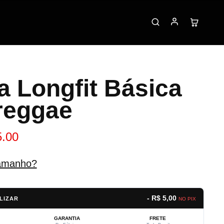
a Longfit Básica
reggae
5.00
amanho?
- R$ 5,00
LIZAR
NO PIX
GARANTIA
FRETE