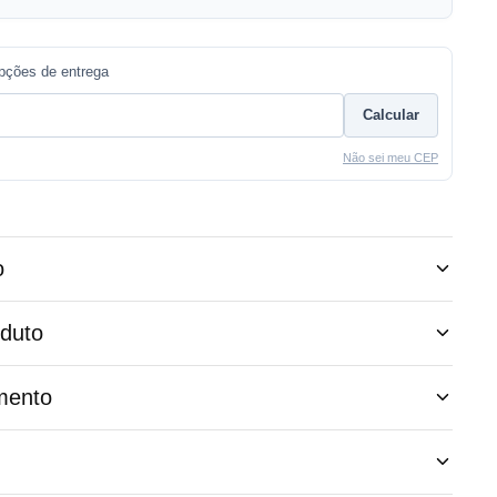
opções de entrega
Calcular
Não sei meu CEP
o
oduto
mento