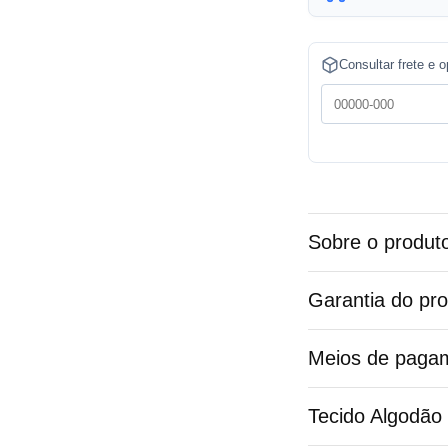
t
e
Consultar frete e 
r
n
a
t
i
v
Sobre o produt
e
:
Garantia do pr
Meios de paga
Tecido Algodão