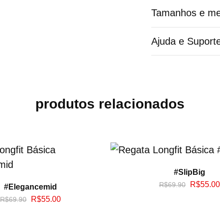
Tamanhos e me
Ajuda e Suport
produtos relacionados
#SlipBig
R$
55.00
R$
69.90
#Elegancemid
R$
55.00
R$
69.90