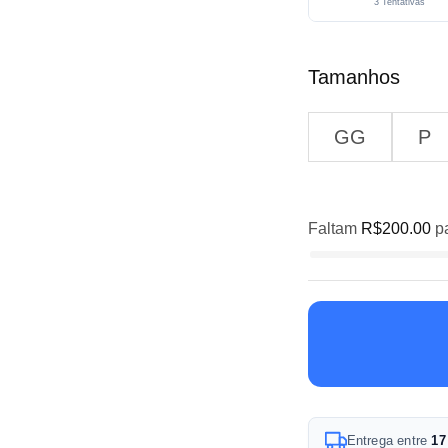
3 Tentativas
Tamanhos
GG
P
Faltam
R$
200.00
pa
A
Entrega entre
17
l