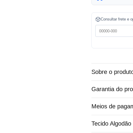
t
e
Consultar frete e 
r
n
a
t
i
v
Sobre o produt
e
:
Garantia do pr
Meios de paga
Tecido Algodão