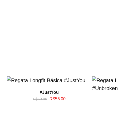
#JustYou
R$
55.00
R$
69.90