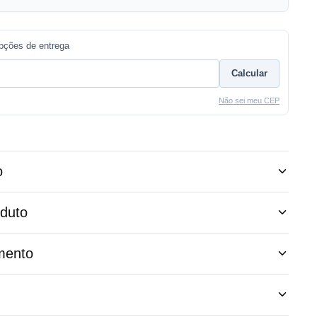
opções de entrega
Calcular
Não sei meu CEP
o
oduto
mento