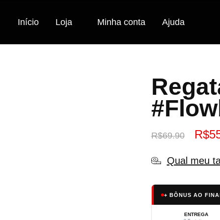
Início
Loja
Minha conta
Ajuda
Regat
#Flow
R$
5
R$
69.90
Qual meu t
+ BÔNUS AO FINA
ENTREGA