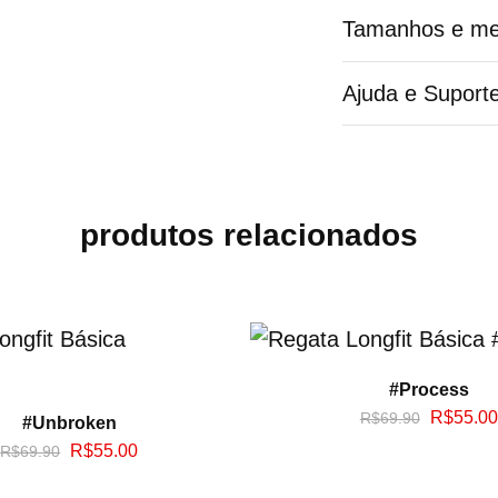
Tamanhos e me
Ajuda e Suport
produtos relacionados
#Process
R$
55.00
R$
69.90
#Unbroken
R$
55.00
R$
69.90