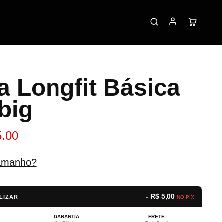
a Longfit Básica
big
5.00
amanho?
- R$ 5,00
LIZAR
NO PIX
GARANTIA
FRETE