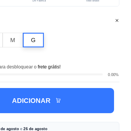
De Fábrica
Todo Brasil
M
G
ra desbloquear o
frete grátis!
0.00%
ADICIONAR
 de agosto
e
26 de agosto