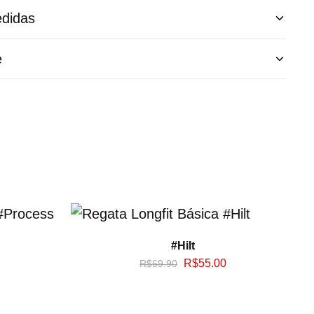
didas
e
#Hilt
R$
55.00
R$
69.90