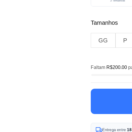
3 Tentativas
Tamanhos
GG
P
Faltam
R$
200.00
pa
A
Entrega entre
18
l