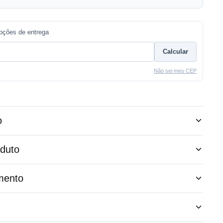
opções de entrega
Calcular
Não sei meu CEP
o
oduto
mento