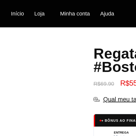
Início
Loja
Minha conta
Ajuda
Regat
#Bost
R$
5
R$
69.90
Qual meu t
+ BÔNUS AO FINA
ENTREGA