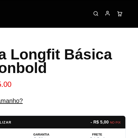
a Longfit Básica
onbold
5.00
amanho?
- R$ 5,00
LIZAR
NO PIX
GARANTIA
FRETE