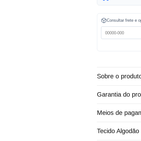
t
e
Consultar frete e 
r
n
a
t
i
v
Sobre o produt
e
:
Garantia do pr
Meios de paga
Tecido Algodão