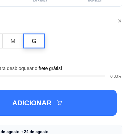
De Fábrica
Todo Brasil
M
G
ra desbloquear o
frete grátis!
0.00%
ADICIONAR
 de agosto
e
24 de agosto