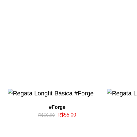
#Forge
R$
55.00
R$
69.90