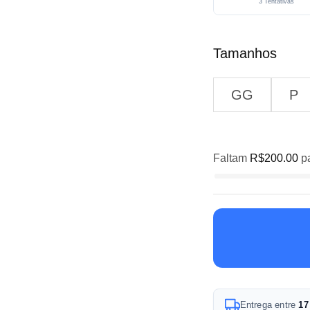
3 Tentativas
Tamanhos
GG
P
Faltam
R$
200.00
pa
A
Entrega entre
17
l