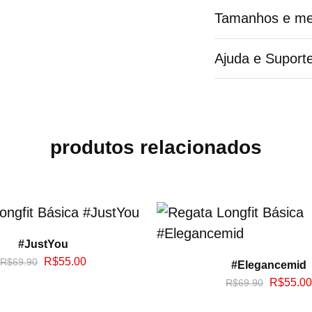
Tamanhos e me
Ajuda e Suport
produtos relacionados
#JustYou
R$
55.00
R$
69.90
#Elegancemid
R$
55.00
R$
69.90