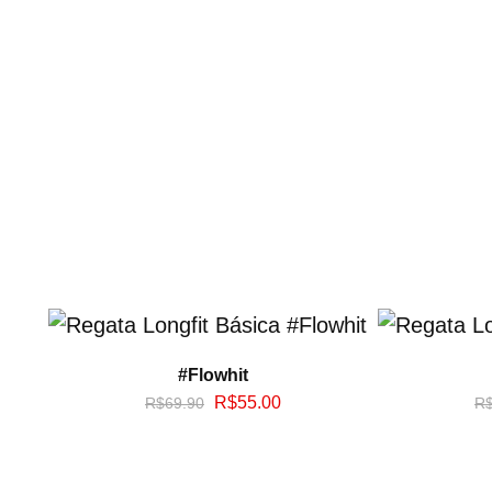
#Flowhit
R$
55.00
R$
69.90
R