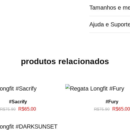
Tamanhos e me
Ajuda e Suport
produtos relacionados
#Sacrify
#Fury
R$
65.00
R$
65.00
R$
75.90
R$
75.90