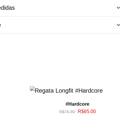
didas
e
#Hardcore
R$
65.00
R$
75.90