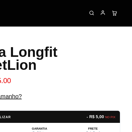
a Longfit
etLion
5.00
amanho?
- R$ 5,00
LIZAR
NO PIX
GARANTIA
FRETE