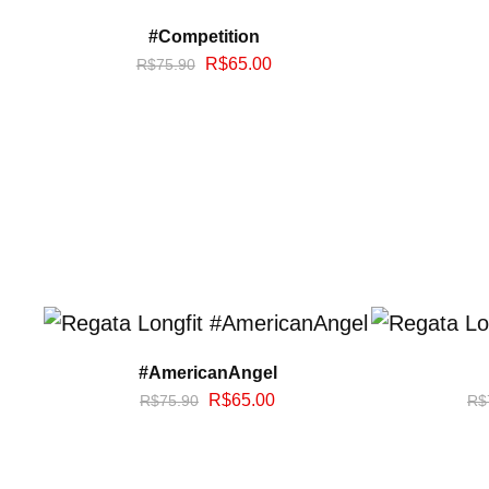
#Competition
R$
65.00
R$
75.90
#AmericanAngel
R$
65.00
R$
75.90
R$