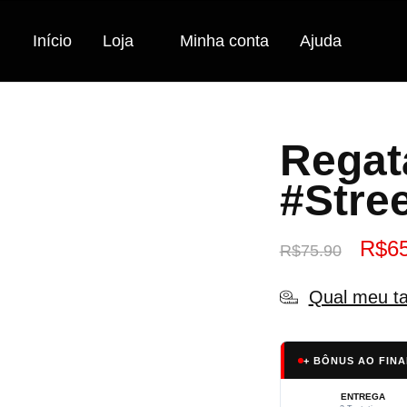
Início
Loja
Minha conta
Ajuda
Regat
#Stre
R$
6
R$
75.90
Qual meu t
+ BÔNUS AO FINA
ENTREGA