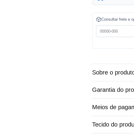
t
e
Consultar frete e 
r
n
a
t
i
v
Sobre o produt
e
:
Garantia do pr
Meios de paga
Tecido do produ