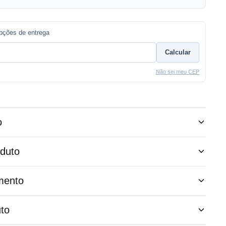
opções de entrega
Calcular
Não sei meu CEP
o
oduto
mento
to