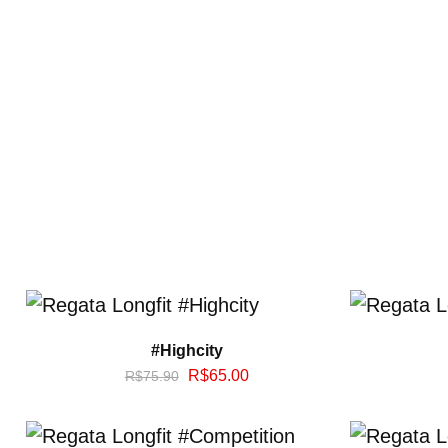
#Highcity
R$
65.00
R$
75.90