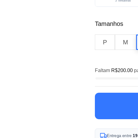
3 Tentativas
Tamanhos
P
M
Faltam
R$
200.00
pa
A
Entrega entre
19
l