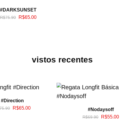
#DARKSUNSET
R$
65.00
R$
75.90
vistos recentes
#Direction
R$
65.00
75.90
#Nodaysoff
R$
55.00
R$
69.90