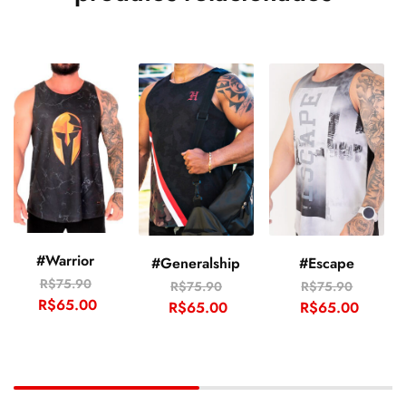
#Warrior
#Generalship
#Escape
R$
75.90
R$
75.90
R$
75.90
R$
65.00
R$
65.00
R$
65.00