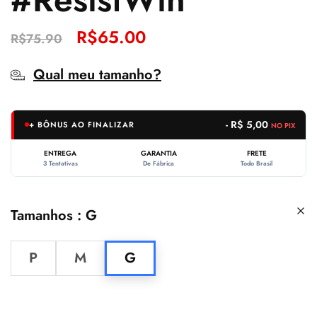
R$
65.00
R$
75.90
Qual meu tamanho?
- R$ 5,00
+ BÔNUS AO FINALIZAR
NO PIX
ENTREGA
GARANTIA
FRETE
3 Tentativas
De Fábrica
Todo Brasil
Tamanhos
G
P
M
G