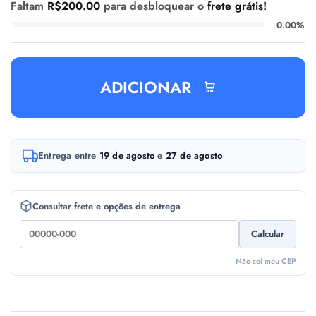
Faltam
R$
200.00
para desbloquear o
frete grátis!
0.00%
ADICIONAR
A
Entrega entre
19 de agosto
e
27 de agosto
l
t
e
Consultar frete e opções de entrega
r
Calcular
n
a
Não sei meu CEP
t
i