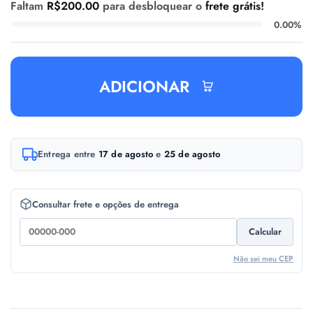
Faltam
R$
200.00
para desbloquear o
frete grátis!
0.00%
ADICIONAR
A
Entrega entre
17 de agosto
e
25 de agosto
l
t
e
Consultar frete e opções de entrega
r
Calcular
n
a
Não sei meu CEP
t
i