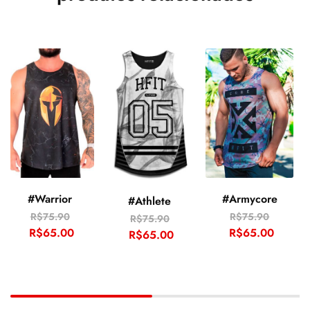
#Warrior
#Armycore
#Athlete
R$
75.90
R$
75.90
R$
75.90
R$
65.00
R$
65.00
R$
65.00