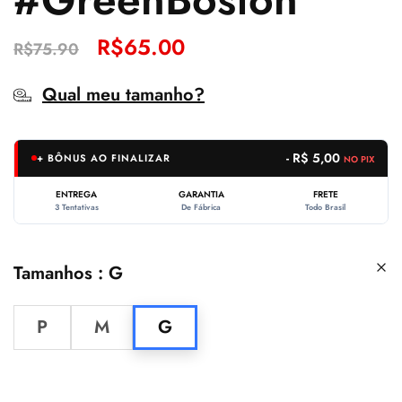
R$
65.00
R$
75.90
Qual meu tamanho?
- R$ 5,00
+ BÔNUS AO FINALIZAR
NO PIX
ENTREGA
GARANTIA
FRETE
3 Tentativas
De Fábrica
Todo Brasil
Tamanhos
G
P
M
G