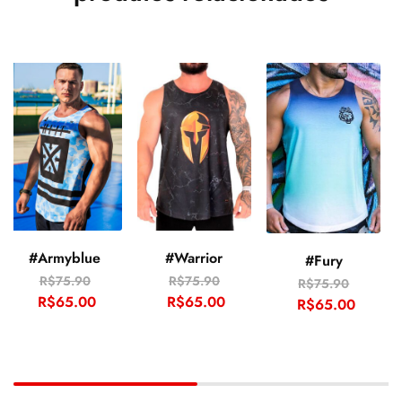
#Armyblue
#Warrior
#Fury
R$
75.90
R$
75.90
R$
75.90
R$
65.00
R$
65.00
R$
65.00