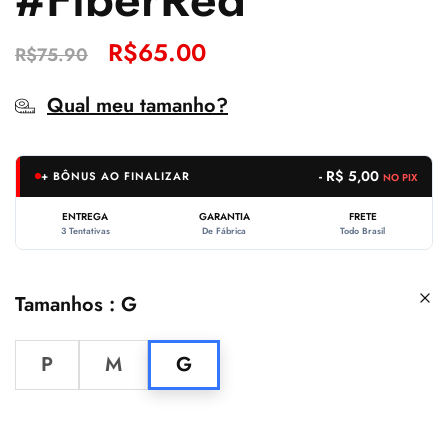
R$
65.00
R$
75.90
Qual meu tamanho?
- R$ 5,00
+ BÔNUS AO FINALIZAR
NO PIX
ENTREGA
GARANTIA
FRETE
3 Tentativas
De Fábrica
Todo Brasil
Tamanhos
G
P
M
G