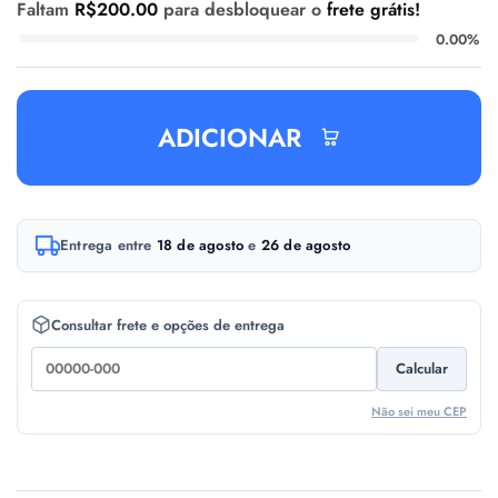
Faltam
R$
200.00
para desbloquear o
frete grátis!
0.00%
ADICIONAR
A
Entrega entre
18 de agosto
e
26 de agosto
l
t
e
Consultar frete e opções de entrega
r
Calcular
n
a
Não sei meu CEP
t
i