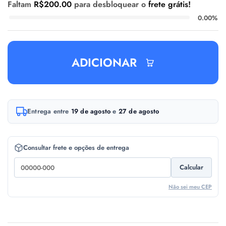
Faltam
R$
200.00
para desbloquear o
frete grátis!
0.00%
ADICIONAR
A
Entrega entre
19 de agosto
e
27 de agosto
l
t
e
Consultar frete e opções de entrega
r
Calcular
n
a
Não sei meu CEP
t
i