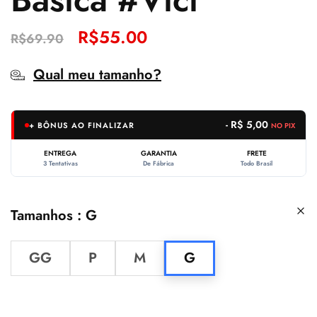
R$
55.00
R$
69.90
Qual meu tamanho?
- R$ 5,00
+ BÔNUS AO FINALIZAR
NO PIX
ENTREGA
GARANTIA
FRETE
3 Tentativas
De Fábrica
Todo Brasil
Tamanhos
G
GG
P
M
G