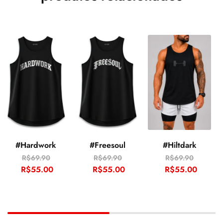
#Hardwork
#Freesoul
#Hiltdark
R$
69.90
R$
69.90
R$
69.90
R$
55.00
R$
55.00
R$
55.00