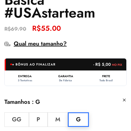
#USAstarteam
R$
55.00
R$
69.90
Qual meu tamanho?
- R$ 5,00
+ BÔNUS AO FINALIZAR
NO PIX
ENTREGA
GARANTIA
FRETE
3 Tentativas
De Fábrica
Todo Brasil
Tamanhos
G
GG
P
M
G