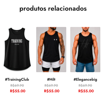
produtos relacionados
#TrainingClub
#Hilt
#Elegancebig
R$
69.90
R$
69.90
R$
69.90
R$
55.00
R$
55.00
R$
55.00