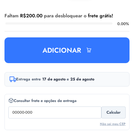
Faltam
R$
200.00
para desbloquear o
frete grátis!
0.00%
ADICIONAR
A
Entrega entre
17 de agosto
e
25 de agosto
l
t
e
Consultar frete e opções de entrega
r
Calcular
n
a
Não sei meu CEP