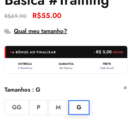
R$
55.00
R$
69.90
Qual meu tamanho?
- R$ 5,00
+ BÔNUS AO FINALIZAR
NO PIX
ENTREGA
GARANTIA
FRETE
3 Tentativas
De Fábrica
Todo Brasil
Tamanhos
G
GG
P
M
G