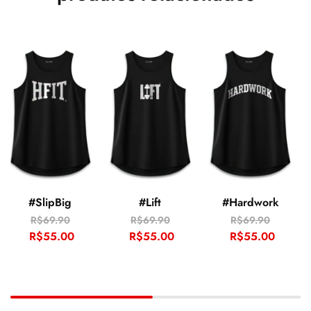
#SlipBig
#Lift
#Hardwork
R$
69.90
R$
69.90
R$
69.90
R$
55.00
R$
55.00
R$
55.00