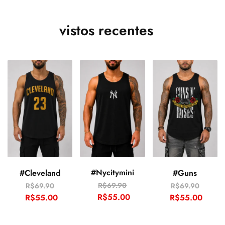
vistos recentes
#Nycitymini
#Cleveland
#Guns
R$
69.90
R$
69.90
R$
69.90
R$
55.00
R$
55.00
R$
55.00