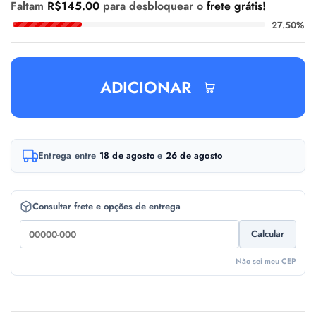
Faltam
R$
145.00
para desbloquear o
frete grátis!
27.50%
ADICIONAR
A
Entrega entre
18 de agosto
e
26 de agosto
l
t
e
Consultar frete e opções de entrega
r
Calcular
n
a
Não sei meu CEP
t
i