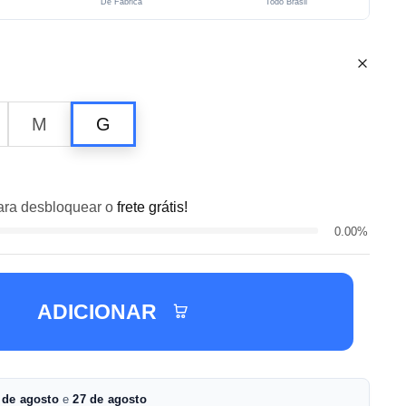
De Fábrica
Todo Brasil
M
G
ra desbloquear o
frete grátis!
0.00%
ADICIONAR
 de agosto
e
27 de agosto