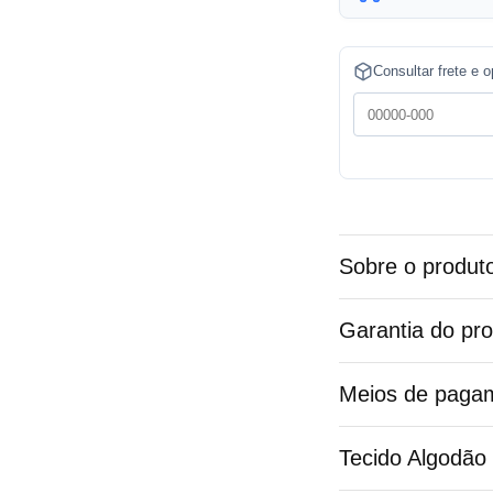
t
e
Consultar frete e 
r
n
a
t
i
v
Sobre o produt
e
:
Garantia do pr
Meios de paga
Tecido Algodão