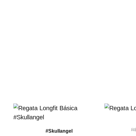
R
#Skullangel