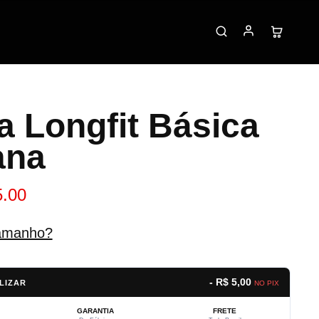
a Longfit Básica
ana
5.00
amanho?
- R$ 5,00
LIZAR
NO PIX
GARANTIA
FRETE