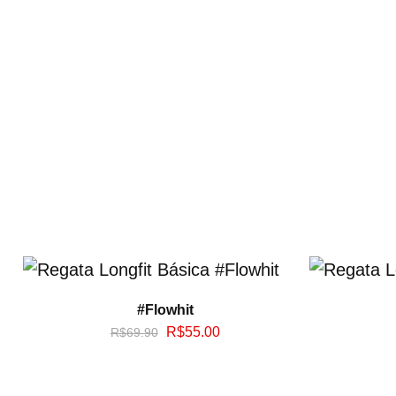
#Flowhit
R$
55.00
R$
69.90