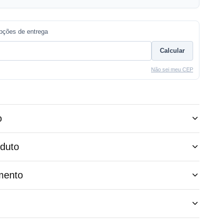
opções de entrega
Calcular
Não sei meu CEP
o
oduto
mento