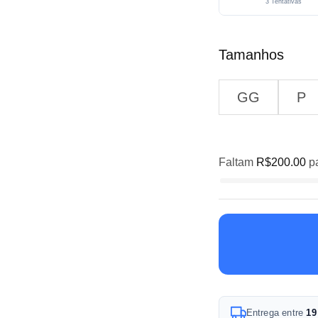
3 Tentativas
Tamanhos
GG
P
Faltam
R$
200.00
pa
A
Entrega entre
19
l