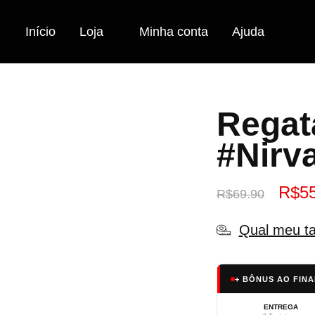
Início
Loja
Minha conta
Ajuda
Regat
#Nirv
R$
5
R$
69.90
Qual meu t
+ BÔNUS AO FINA
ENTREGA