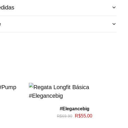
didas
e
#Elegancebig
R$
55.00
R$
69.90