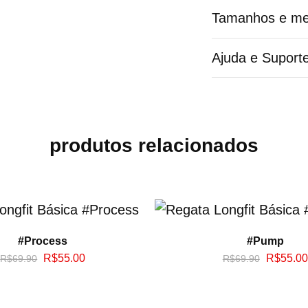
Tamanhos e me
Ajuda e Suport
produtos relacionados
#Process
#Pump
R$
55.00
R$
55.00
R$
69.90
R$
69.90