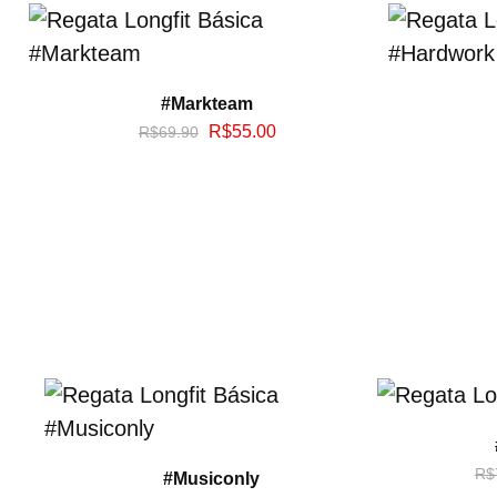
#Markteam
R$
55.00
R$
69.90
R$
#Musiconly