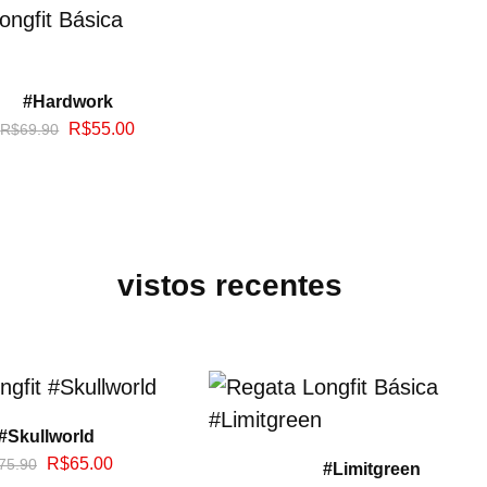
#Hardwork
R$
55.00
R$
69.90
vistos recentes
#Skullworld
R$
65.00
75.90
#Limitgreen