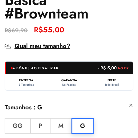
#Brownteam
R$
55.00
R$
69.90
Qual meu tamanho?
- R$ 5,00
+ BÔNUS AO FINALIZAR
NO PIX
ENTREGA
GARANTIA
FRETE
3 Tentativas
De Fábrica
Todo Brasil
Tamanhos
G
GG
P
M
G