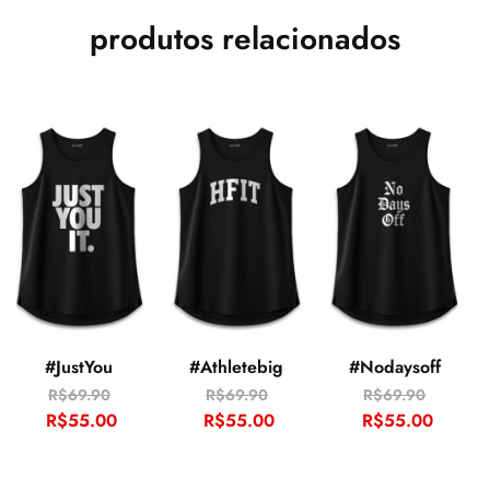
produtos relacionados
#JustYou
#Athletebig
#Nodaysoff
R$
69.90
R$
69.90
R$
69.90
R$
55.00
R$
55.00
R$
55.00