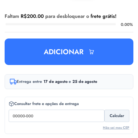
Faltam
R$
200.00
para desbloquear o
frete grátis!
0.00%
ADICIONAR
A
Entrega entre
17 de agosto
e
25 de agosto
l
t
e
Consultar frete e opções de entrega
r
Calcular
n
a
Não sei meu CEP