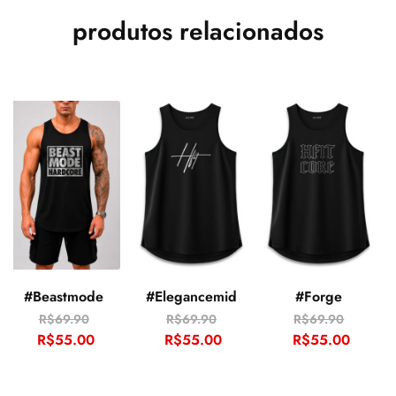
produtos relacionados
#Beastmode
#Elegancemid
#Forge
R$
69.90
R$
69.90
R$
69.90
R$
55.00
R$
55.00
R$
55.00