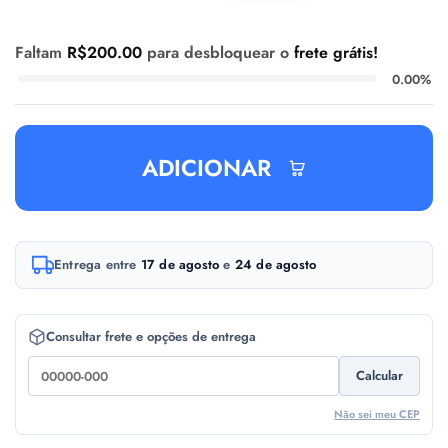
Faltam
R$
200.00
para desbloquear o
frete grátis!
0.00%
ADICIONAR
A
Entrega entre
17 de agosto
e
24 de agosto
l
t
e
Consultar frete e opções de entrega
r
Calcular
n
a
Não sei meu CEP