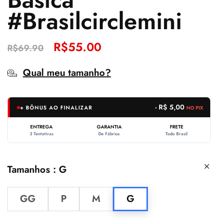
#Brasilcirclemini
R$
55.00
R$
69.90
Qual meu tamanho?
- R$ 5,00
+ BÔNUS AO FINALIZAR
NO PIX
ENTREGA
GARANTIA
FRETE
3 Tentativas
De Fábrica
Todo Brasil
Tamanhos
G
GG
P
M
G