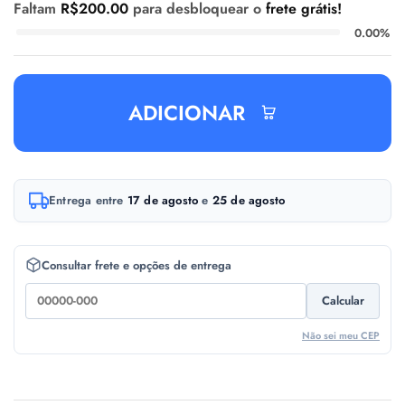
Faltam
R$
200.00
para desbloquear o
frete grátis!
0.00%
ADICIONAR
A
Entrega entre
17 de agosto
e
25 de agosto
l
t
e
Consultar frete e opções de entrega
r
Calcular
n
a
Não sei meu CEP
t
i