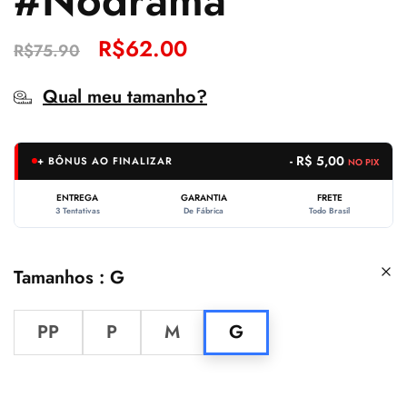
#Nodrama
R$
62.00
R$
75.90
Qual meu tamanho?
- R$ 5,00
+ BÔNUS AO FINALIZAR
NO PIX
ENTREGA
GARANTIA
FRETE
3 Tentativas
De Fábrica
Todo Brasil
Tamanhos
G
PP
P
M
G