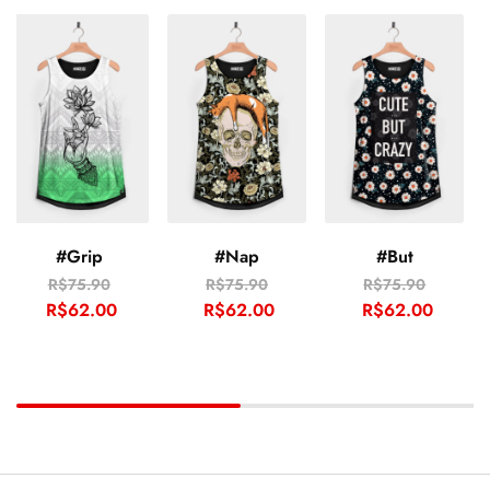
#Grip
#Nap
#But
R$
75.90
R$
75.90
R$
75.90
R$
62.00
R$
62.00
R$
62.00