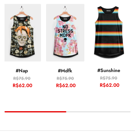
#Sunshine
#Nap
#Mdfk
R$
75.90
R$
75.90
R$
75.90
R$
62.00
R$
62.00
R$
62.00