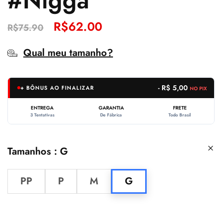
#Nigga
R$
62.00
R$
75.90
Qual meu tamanho?
- R$ 5,00
+ BÔNUS AO FINALIZAR
NO PIX
ENTREGA
GARANTIA
FRETE
3 Tentativas
De Fábrica
Todo Brasil
Tamanhos
G
PP
P
M
G