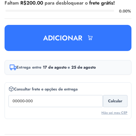
Faltam
R$
200.00
para desbloquear o
frete grátis!
0.00%
ADICIONAR
A
Entrega entre
17 de agosto
e
25 de agosto
l
t
e
Consultar frete e opções de entrega
r
Calcular
n
a
Não sei meu CEP
t
i