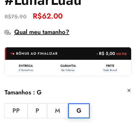
R$
62.00
R$
75.90
Qual meu tamanho?
- R$ 5,00
+ BÔNUS AO FINALIZAR
NO PIX
ENTREGA
GARANTIA
FRETE
3 Tentativas
De Fábrica
Todo Brasil
Tamanhos
G
PP
P
M
G