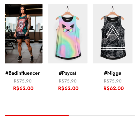
#Badinfluencer
#Psycat
#Nigga
R$
75.90
R$
75.90
R$
75.90
R$
62.00
R$
62.00
R$
62.00