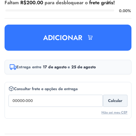
Faltam
R$
200.00
para desbloquear o
frete grátis!
0.00%
ADICIONAR
A
Entrega entre
17 de agosto
e
25 de agosto
l
t
e
Consultar frete e opções de entrega
r
Calcular
n
a
Não sei meu CEP
t
i