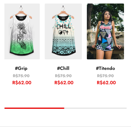
#Grip
#Chill
#Titendo
R$
75.90
R$
75.90
R$
75.90
R$
62.00
R$
62.00
R$
62.00