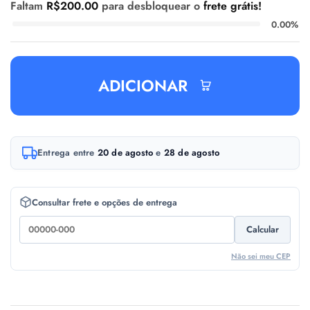
Faltam
R$
200.00
para desbloquear o
frete grátis!
0.00%
ADICIONAR
A
Entrega entre
20 de agosto
e
28 de agosto
l
t
e
Consultar frete e opções de entrega
r
Calcular
n
a
Não sei meu CEP
t
i