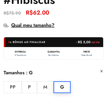
R$
62.00
R$
75.90
Qual meu tamanho?
- R$ 5,00
+ BÔNUS AO FINALIZAR
NO PIX
ENTREGA
GARANTIA
FRETE
3 Tentativas
De Fábrica
Todo Brasil
Tamanhos
G
PP
P
M
G