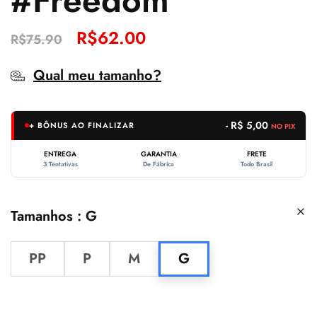
#Freedom
R$
62.00
R$
75.90
Qual meu tamanho?
- R$ 5,00
+ BÔNUS AO FINALIZAR
NO PIX
ENTREGA
GARANTIA
FRETE
3 Tentativas
De Fábrica
Todo Brasil
Tamanhos
G
PP
P
M
G