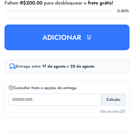
Faltam
R$
200.00
para desbloquear o
frete grátis!
0.00%
ADICIONAR
A
Entrega entre
17 de agosto
e
25 de agosto
l
t
e
Consultar frete e opções de entrega
r
Calcular
n
a
Não sei meu CEP
t
i