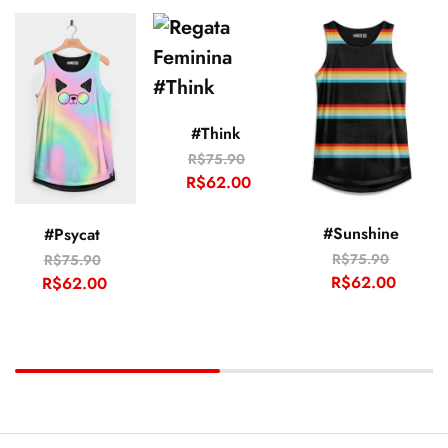
#Think
R$
75.90
R$
62.00
#Sunshine
#Psycat
R$
75.90
R$
75.90
R$
62.00
R$
62.00