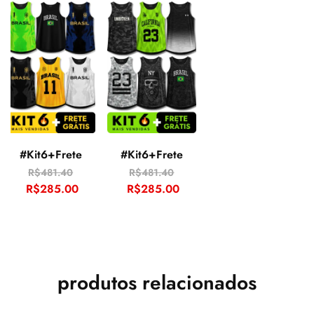
Fivestars
BraOld
Teamgreen
#Kit6+Frete
#Kit6+Frete
R$
481.40
R$
481.40
R$
285.00
R$
285.00
Teamgold
Whitestar
Spain
produtos relacionados