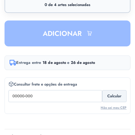
0
de
4
artes selecionadas
ADICIONAR
Brasilflag
Streebrgreen
BrasilLine
A
Entrega entre
18 de agosto
e
26 de agosto
l
t
e
Consultar frete e opções de entrega
r
Calcular
n
Boston
Brasilgreen
BrasilCircle
a
Não sei meu CEP
t
i