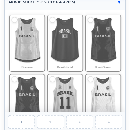
MONTE SEU KIT * (ESCOLHA 4 ARTES)
Braneon
Brasiloficial
BrasilOcean
1
2
3
4
Blackbrasil
Teamgold
Whitebrasil