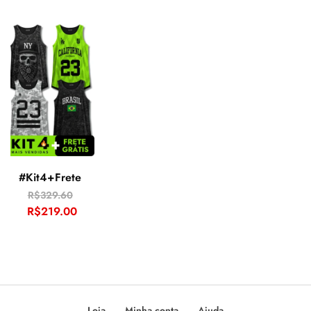
BrasilStamp
Runnature
Invictusblack
Italy
Broorklyn
Blackboston
#Kit4+Frete
R$
329.60
R$
219.00
Gladiator
Warriors
CircleBraMini
Loja
Minha conta
Ajuda