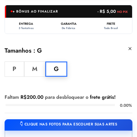
- R$ 5,00
+ BÔNUS AO FINALIZAR
NO PIX
ENTREGA
GARANTIA
FRETE
3 Tentativas
De Fábrica
Todo Brasil
Tamanhos
G
P
M
G
Faltam
R$
200.00
para desbloquear o
frete grátis!
0.00%
👇 CLIQUE NAS FOTOS PARA ESCOLHER SUAS ARTES