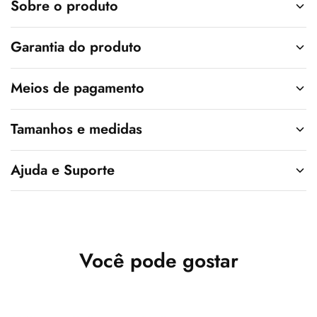
v
Sobre o produto
e
:
Garantia do produto
BrasilShiled
Brasilteam
BrJiujitsu
Meios de pagamento
Tamanhos e medidas
Ajuda e Suporte
StreetbrOcean
StreetbrNeon
StreetbrRed
Você pode gostar
BraTeam
Califagreen
Chicago