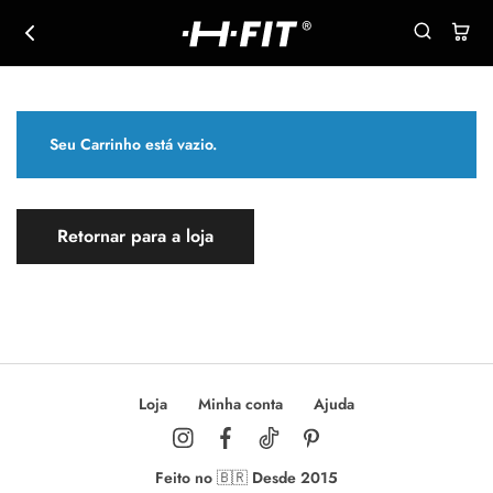
HFIT
Regatas
|
casuais
hikeoutfit.com
e
esportivas
Seu Carrinho está vazio.
Retornar para a loja
Loja
Minha conta
Ajuda
Feito no 🇧🇷 Desde 2015